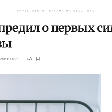
ЭФФЕКТИВНАЯ РЕКЛАМА НА OBOZ.INFO
предил о первых с
зы
A
ния: 1 мин.
A