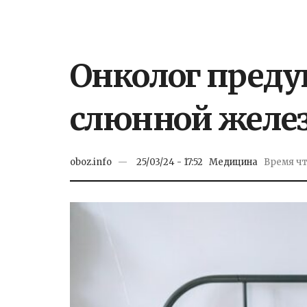
Онколог преду
слюнной желе
oboz.info
25/03/24 - 17:52
Медицина
Время чте