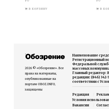
₽
0
₽
0
В КОРЗИНУ
В КО
Наименование средс
Регистрационный ном
Федеральной службо
2026 © «Обозрение». Все
массовых коммуника
Главный редактор: В
права на материалы,
редакции: (846) 342
опубликованные на
соответствии с Усл
портале OBOZ.INFO,
защищены
Редакция
Рекла
Условия использова
Вакансии
Соглас