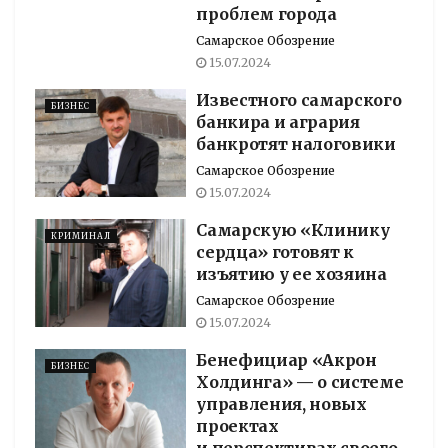
проблем города
Самарское Обозрение
15.07.2024
Известного самарского
БИЗНЕС
банкира и агрария
банкротят налоговики
Самарское Обозрение
15.07.2024
Самарскую «Клинику
КРИМИНАЛ
сердца» готовят к
изъятию у ее хозяина
Самарское Обозрение
15.07.2024
Бенефициар «Акрон
БИЗНЕС
Холдинга» — о системе
управления, новых
проектах
и перспективах своего