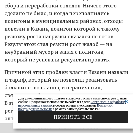
сбора и переработки отходов. Ничего этого
сделано не было, и когда переполнились
полигоны в муниципальных районах, отходы
повезли в Казань, полигон которой к такому
резкому роста нагрузки оказался не готов.
Результатом стал резкий рост жалоб — на
неубранный мусор и запах с полигона,
который не успевали рекультивировать.
Причиной этих проблем власти Казани назвали
и тариф, который не позволил реализовать
большинство планов, и ограничения,
связанные с федеральным законодательством.
Для улучшения вашего пользовательского опыта мы используем файлы
cookie. Продолжая использовать сайт, вы даете
Согласие на обработку
В этих условиях руководство компании-
персональных данных
в соответствии с условиями
Политики
конфиденциальности
в рамках законодательства РФ
регоператора — УК ПЖКХ — приняло решение
ПРИНЯТЬ ВСЕ
оптимизировать личный состав, изменить
периодичность вывоза ТКО, притормозить
ЭФФЕКТИВНАЯ РЕКЛАМА НА OBOZ.INFO