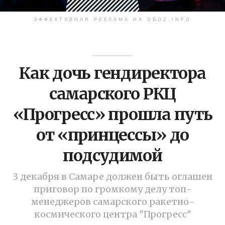
ЭФФЕКТИВНАЯ РЕКЛАМА НА OBOZ.INFO
Как дочь гендиректора
самарского РКЦ
«Прогресс» прошла путь
от «принцессы» до
подсудимой
3 декабря в Самаре должен быть оглашен
приговор по громкому делу топ-
менеджеров самарского ракетно-
космического центра "Прогресс"