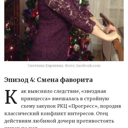
Светлана Кирилина. Фото: facebook.com
Эпизод 4: Смена фаворита
К
ак выяснило следствие, «звездная
принцесса» вмешалась в стройную
схему закупок РКЦ «Прогресс», породив
классический конфликт интересов. Отец
действиям любимой дочери противостоять