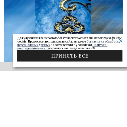
Для улучшения вашего пользовательского опыта мы используем файлы
cookie. Продолжая использовать сайт, вы даете
Согласие на обработку
персональных данных
в соответствии с условиями
Политики
конфиденциальности
в рамках законодательства РФ
ПРИНЯТЬ ВСЕ
ЭФФЕКТИВНАЯ РЕКЛАМА НА OBOZ.INFO
«САМАРСКОЕ ОБОЗРЕНИЕ» И «ДЕЛО»
Ключи от сейфа: самарские короли
госзаказа 2026
ДЕЛО
28.06.2026
БОЛЬШЕ