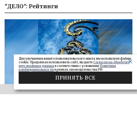
"ДЕЛО": Рейтинги
Для улучшения вашего пользовательского опыта мы используем файлы
cookie. Продолжая использовать сайт, вы даете
Согласие на обработку
персональных данных
в соответствии с условиями
Политики
конфиденциальности
в рамках законодательства РФ
ПРИНЯТЬ ВСЕ
ЭФФЕКТИВНАЯ РЕКЛАМА НА OBOZ.INFO
«САМАРСКОЕ ОБОЗРЕНИЕ» И «ДЕЛО»
Ключи от сейфа: самарские короли
госзаказа 2026
ДЕЛО
28.06.2026