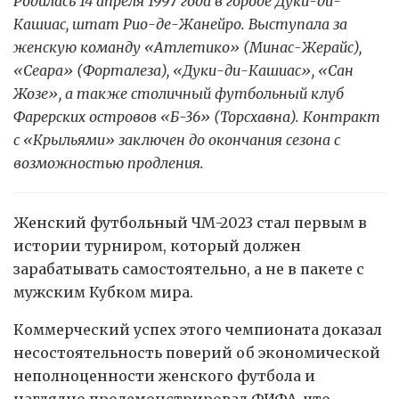
Родилась 14 апреля 1997 года в городе Дуки-ди-
Кашиас, штат Рио-де-Жанейро. Выступала за
женскую команду «Атлетико» (Минас-Жерайс),
«Сеара» (Форталеза), «Дуки-ди-Кашиас», «Сан
Жозе», а также столичный футбольный клуб
Фарерских островов «Б-36» (Торсхавна). Контракт
с «Крыльями» заключен до окончания сезона с
возможностью продления.
Женский футбольный ЧМ-2023 стал первым в
истории турниром, который должен
зарабатывать самостоятельно, а не в пакете с
мужским Кубком мира.
Коммерческий успех этого чемпионата доказал
несостоятельность поверий об экономической
неполноценности женского футбола и
наглядно продемонстрировал ФИФА, что