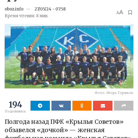
oboz.info
27/05/24 - 07:58
A
A
Время чтения: 8 мин.
Фото: Игорь Горшков
194
Поделились
Полгода назад ПФК «Крылья Советов»
обзавелся «дочкой» — женская