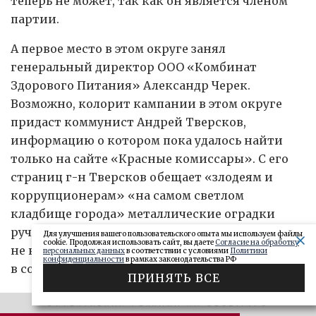
теперь не может, так как он является членом
партии.
А первое место в этом округе занял
генеральный директор ООО «Комбинат
Здорового Питания» Александр Черек.
Возможно, колорит кампании в этом округе
придаст коммунист Андрей Тверсков,
информацию о котором пока удалось найти
только на сайте «Красные комиссары». С его
страниц г-н Тверсков обещает «злодеям и
коррупционерам» «на самом светлом
кладбище города» металлические оградки
ручной работы с памятными надписями, если
Для улучшения вашего пользовательского опыта мы используем файлы
cookie. Продолжая использовать сайт, вы даете
Согласие на обработку
не вернут награбленное народу и не покаются
персональных данных
в соответствии с условиями
Политики
конфиденциальности
в рамках законодательства РФ
в содеянном.
ПРИНЯТЬ ВСЕ
Интересная ситуация складывается и в 25-м
ЭФФЕКТИВНАЯ РЕКЛАМА НА OBOZ.INFO