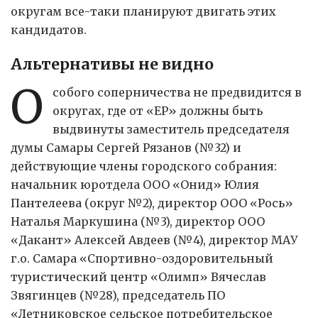
округам все-таки планируют двигать этих
кандидатов.
Альтернативы не видно
О
собого соперничества не предвидится в
округах, где от «ЕР» должны быть
выдвинуты заместитель председателя
думы Самары Сергей Рязанов (№32) и
действующие члены городского собрания:
начальник юротдела ООО «Онид» Юлия
Пантелеева (округ №2), директор ООО «Рось»
Наталья Маркушина (№3), директор ООО
«Дакант» Алексей Авдеев (№4), директор МАУ
г.о. Самара «Спортивно-оздоровительный
туристический центр «Олимп» Вячеслав
Звягинцев (№28), председатель ПО
«Летниковское сельское потребительское