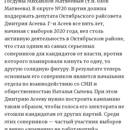
Госдумы Михаилом Матвеевым (т.н. блок
Матвеева). В округе №20 партия должна
поддержать депутата Октябрьского райсовета
Дмитрия Асеева. Г-н Асеев все пять лет,
начиная с выборов 2020 года, вел столь
активную деятельность в Октябрьском районе,
что стал одним из самых серьезных
соперников для кандидатов от власти, против
которого планировали кинуть то одну, то
другую солидную фигуру. В результате теперь
основным его соперником является начальник
отдела по взаимодействию со СМИ и
общественностью Наталья Сычева. При этом
Дмитрию Асееву нужно построить кампанию
таким образом, чтобы голоса его электората не
отошли кандидатам от других партий. Среди
этих соперников — частый участник выборов
и вечно «временно не работающий»