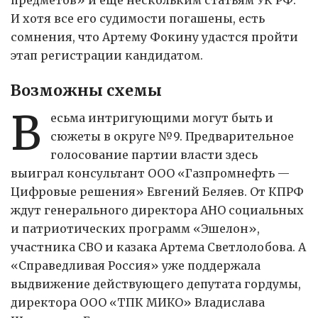
предметов» и еще нескольким статьям УК РФ.
И хотя все его судимости погашены, есть
сомнения, что Артему Фокину удастся пройти
этап регистрации кандидатом.
Возможны схемы
В
есьма интригующими могут быть и
сюжеты в округе №9. Предварительное
голосование партии власти здесь
выиграл консультант ООО «Газпромнефть —
Цифровые решения» Евгений Беляев. От КПРФ
ждут генерального директора АНО социальных
и патриотических программ «Эшелон»,
участника СВО и казака Артема Светлолобова. А
«Справедливая Россия» уже поддержала
выдвижение действующего депутата гордумы,
директора ООО «ТПК МИКО» Владислава