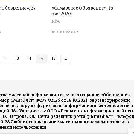
 Обозрение», 27
«Самарское Обозрение», 18
6
мая 2026
₽
150
У
В КОРЗИНУ
11
12
13
14
15
→
тва массовой информации сетевого издания: «Обозрение».
ер СМИ: Эл № ФС77-82126 от 18.10.2021, зарегистрировано
й по надзору в сфере связи, информационных технологий и
ций. 16+ Учредитель: ООО «Рекламно-информационный цен
. О. Петрова. Эл. Почта редакции: portal@63media.ru Телефо
-50-28 Любое использование материалов возможно только в
овиями использования