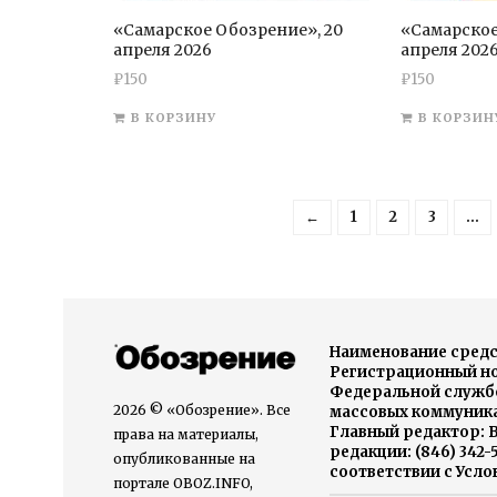
«Самарское Обозрение», 20
«Самарское
апреля 2026
апреля 202
₽
150
₽
150
В КОРЗИНУ
В КОРЗИН
←
1
2
3
…
Наименование средс
Регистрационный ном
Федеральной службо
2026 © «Обозрение». Все
массовых коммуника
Главный редактор: В
права на материалы,
редакции: (846) 342
опубликованные на
соответствии с Усл
портале OBOZ.INFO,