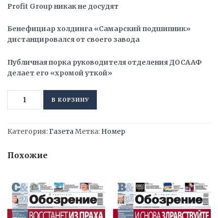
Profit Group никак не досудят
Бенефициар холдинга «Самарский подшипник»
дистанцировался от своего завода
Публичная порка руководителя отделения ДОСААФ
делает его «хромой уткой»
Количество
Alternative:
В КОРЗИНУ
товара
«Самарское
Обозрение»,
Категория:
Газета
Метка:
Номер
12
декабря
Похожие
2022