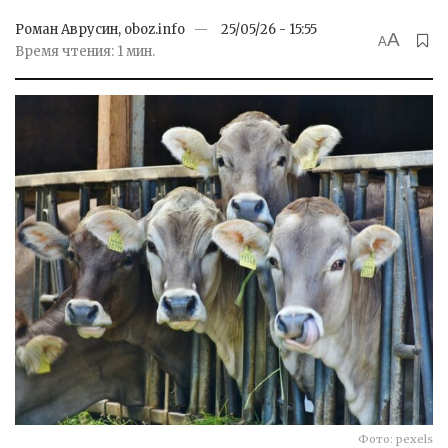
Роман Аврусин, oboz.info
25/05/26 - 15:55
A
A
Время чтения: 1 мин.
Фото: pexels