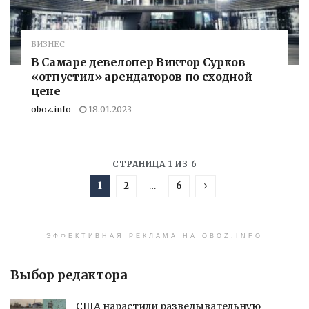
БИЗНЕС
В Самаре девелопер Виктор Сурков
«отпустил» арендаторов по сходной
цене
oboz.info
18.01.2023
СТРАНИЦА 1 ИЗ 6
1
2
…
6
ЭФФЕКТИВНАЯ РЕКЛАМА НА OBOZ.INFO
Выбор редактора
США нарастили разведывательную