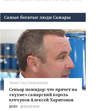
ЭФФЕКТИВНАЯ РЕКЛАМА НА OBOZ.INFO
Самые богатые люди Самары
"ДЕЛО". РАССЛЕДОВАНИЯ
Сеньор помидор: что прячет на
«кухне» самарский король
кетчупов Алексей Харитонов
ДЕЛО
16.02.2021