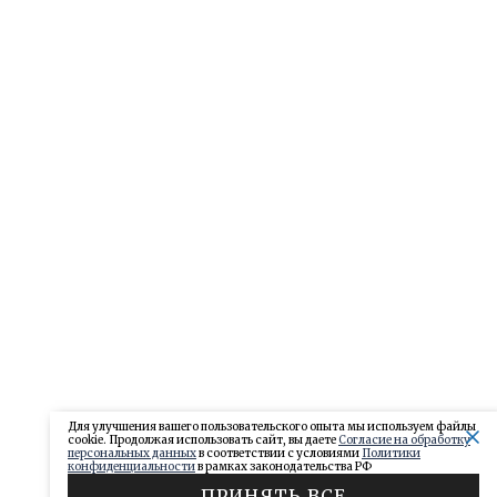
Для улучшения вашего пользовательского опыта мы используем файлы
cookie. Продолжая использовать сайт, вы даете
Согласие на обработку
персональных данных
в соответствии с условиями
Политики
конфиденциальности
в рамках законодательства РФ
ПРИНЯТЬ ВСЕ