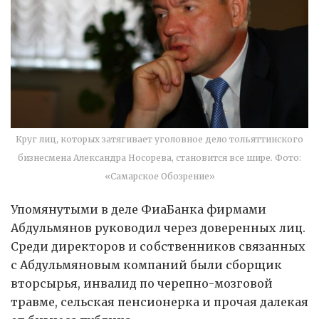
Круг лиц, которых затягивает уголовное дело тольяттинского
бизнесмена Александра Носорева, становится все шире. Фото:
«Самарское Обозрение»
Упомянутыми в деле ФиаБанка фирмами
Абдульмянов руководил через доверенных лиц.
Среди директоров и собственников связанных
с Абдульмяновым компаний были сборщик
вторсырья, инвалид по черепно-мозговой
травме, сельская пенсионерка и прочая далекая