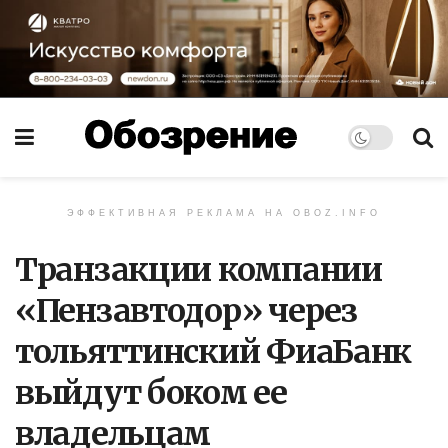
ЭФФЕКТИВНАЯ РЕКЛАМА НА OBOZ.INFO
Транзакции компании
«Пензавтодор» через
тольяттинский ФиаБанк
выйдут боком ее
владельцам