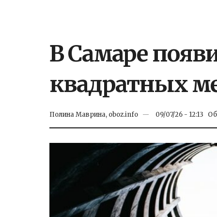
В Самаре появ
квадратных м
Полина Маврина, oboz.info
09/07/26 - 12:13
Об