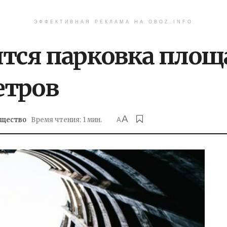
ЭФФЕКТИВНАЯ РЕКЛАМА НА OBOZ.INFO
ится парковка площ
етров
A
щество
Время чтения: 1 мин.
A