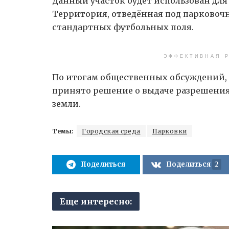
Данный участок будет использован дл
Территория, отведённая под парковочн
стандартных футбольных поля.
ЭФФЕКТИВНАЯ Р
По итогам общественных обсуждений, к
принято решение о выдаче разрешения
земли.
Темы:
Городская среда
Парковки
Поделиться
Поделиться
2
Еще интересно: