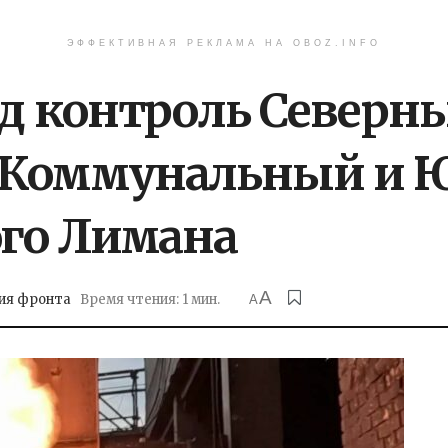
ЭФФЕКТИВНАЯ РЕКЛАМА НА OBOZ.INFO
од контроль Северн
, Коммунальный и
го Лимана
A
ия фронта
Время чтения: 1 мин.
A