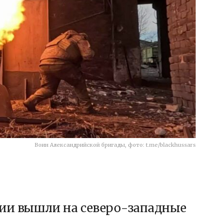
Воин Александрийской бригады, фото: t.me/blackhussars
ии вышли на северо-западные