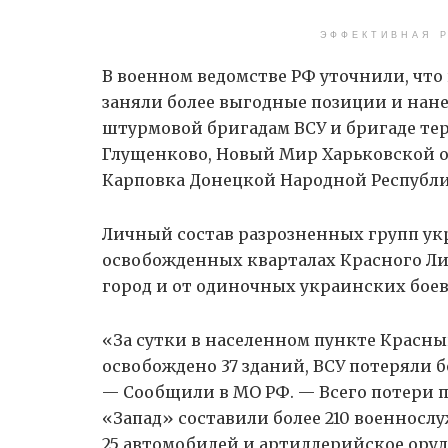
ЭФФЕКТИВНАЯ Р
В военном ведомстве РФ уточнили, что
заняли более выгодные позиции и нан
штурмовой бригадам ВСУ и бригаде те
Глущенково, Новый Мир Харьковской об
Карповка Донецкой Народной Республ
Личный состав разрозненных групп у
освобожденных кварталах Красного Л
город и от одиночных украинских боев
«За сутки в населенном пункте Красн
освобождено 37 зданий, ВСУ потеряли 
— Сообщили в МО РФ. — Всего потери 
«Запад» составили более 210 военнос
25 автомобилей и артиллерийское оруд