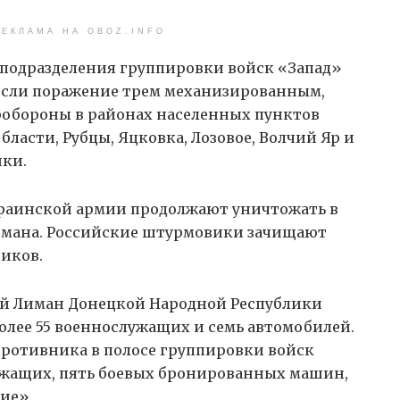
ЕКЛАМА НА OBOZ.INFO
 подразделения группировки войск «Запад»
если поражение трем механизированным,
робороны в районах населенных пунктов
ласти, Рубцы, Яцковка, Лозовое, Волчий Яр и
ики.
краинской армии продолжают уничтожать в
имана. Российские штурмовики зачищают
иков.
ый Лиман Донецкой Народной Республики
более 55 военнослужащих и семь автомобилей.
противника в полосе группировки войск
лужащих, пять боевых бронированных машин,
ие».