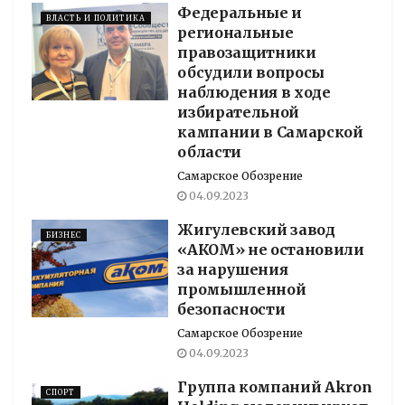
Федеральные и
ВЛАСТЬ И ПОЛИТИКА
региональные
правозащитники
обсудили вопросы
наблюдения в ходе
избирательной
кампании в Самарской
области
Самарское Обозрение
04.09.2023
Жигулевский завод
БИЗНЕС
«АКОМ» не остановили
за нарушения
промышленной
безопасности
Самарское Обозрение
04.09.2023
Группа компаний Akron
СПОРТ