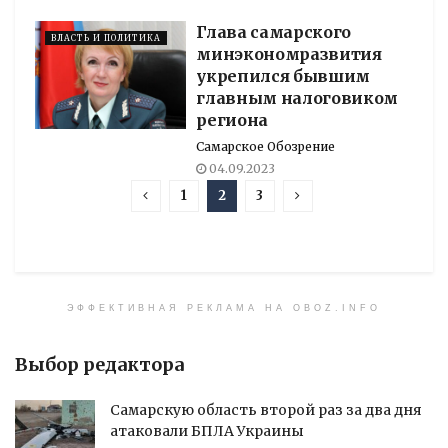
Глава самарского
ВЛАСТЬ И ПОЛИТИКА
минэкономразвития
укрепился бывшим
главным налоговиком
региона
Самарское Обозрение
04.09.2023
1
2
3
ЭФФЕКТИВНАЯ РЕКЛАМА НА OBOZ.INFO
Выбор редактора
Самарскую область второй раз за два дня
атаковали БПЛА Украины