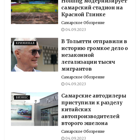
Holding модернизирует
самарский стадион на
Красной Глинке
Самарское Обозрение
04.09.2023
В Тольятти отправили в
КРИМИНАЛ
историю громкое дело о
незаконной
легализации тысяч
мигрантов
Самарское Обозрение
04.09.2023
Самарские автодилеры
БИЗНЕС
приступили к разделу
китайских
автопроизводителей
второго эшелона
Самарское Обозрение
04.09.2023