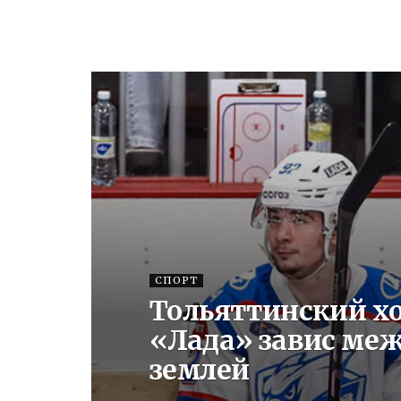
СПОРТ
Тольяттинский х
«Лада» завис меж
землей