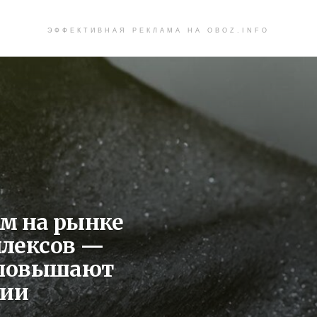
ЭФФЕКТИВНАЯ РЕКЛАМА НА OBOZ.INFO
ум на рынке
лексов —
 повышают
ции