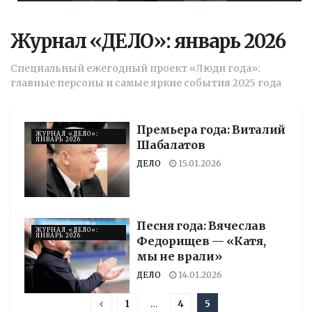
Журнал «ДЕЛО»: январь 2026
Специальный ежегодный проект «Люди года»:
главные персоны и самые яркие события 2025 года
Премьера года: Виталий
ЖУРНАЛ «ДЕЛО»:
ЯНВАРЬ 2026
Шабалатов
ДЕЛО
15.01.2026
Песня года: Вячеслав
ЖУРНАЛ «ДЕЛО»:
ЯНВАРЬ 2026
Федорищев — «Катя,
мы не врали»
ДЕЛО
14.01.2026
1
…
4
5