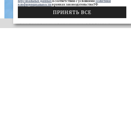
персональных данных
в соответствии с условиями
Политики
конфиденциальности
в рамках законодательства РФ
ПРИНЯТЬ ВСЕ
ЭФФЕКТИВНАЯ РЕКЛАМА НА OBOZ.INFO
«САМАРСКОЕ ОБОЗРЕНИЕ» И «ДЕЛО»
Ключи от сейфа: самарские короли
госзаказа 2026
ДЕЛО
28.06.2026
БОЛЬШЕ
ЭФФЕКТИВНАЯ РЕКЛАМА НА OBOZ.INFO