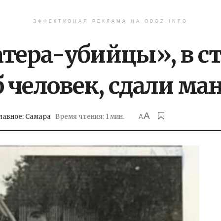
ЭФФЕКТИВНАЯ РЕКЛАМА НА OBOZ.INFO
атера-убийцы», в с
 человек, сдали ма
A
лавное: Самара
Время чтения: 1 мин.
A