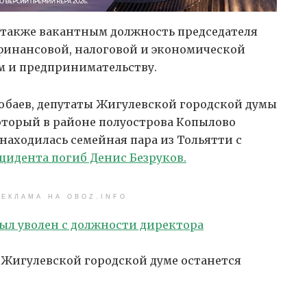
 также вакантным должность председателя
финансовой, налоговой и экономической
м и предпринимательству.
баев, депутаты Жигулевской городской думы
который в районе полуострова Копылово
 находилась семейная пара из Тольятти с
цидента погиб Денис Безруков.
ЕКЛАМА НА OBOZ.INFO
был уволен с должности директора
в Жигулевской городской думе останется