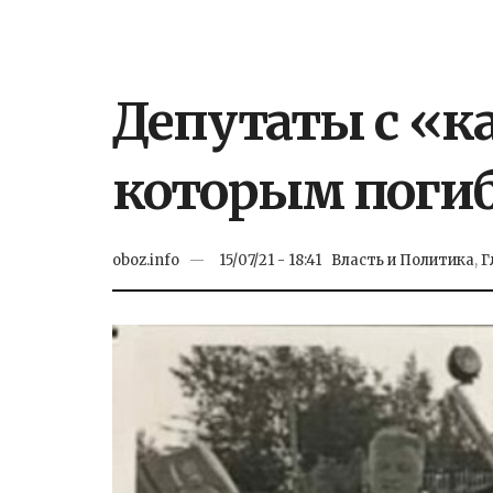
Депутаты с «к
которым погиб
oboz.info
15/07/21 - 18:41
Власть и Политика
,
Г