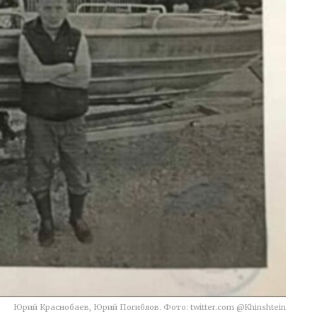
Юрий Краснобаев, Юрий Погиблов. Фото: twitter.com @Khinshtein