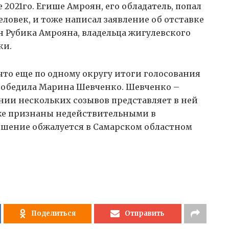
 2021го. Егише Амроян, его обладатель, попал
еловек, и тоже написал заявление об отставке
 Рубика Амрояна, владельца жигулевского
ки.
 что еще по одному округу итоги голосования
е победила Марина Шевченко. Шевченко –
нии нескольких созывов представляет в ней
же признаны недействительными в
решение обжалуется в Самарском областном
Поделиться
Отправить