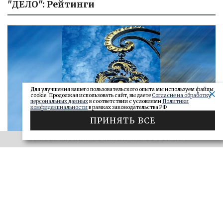
"ДЕЛО": Рейтинги
Для улучшения вашего пользовательского опыта мы используем файлы
cookie. Продолжая использовать сайт, вы даете
Согласие на обработку
персональных данных
в соответствии с условиями
Политики
конфиденциальности
в рамках законодательства РФ
ПРИНЯТЬ ВСЕ
ЭФФЕКТИВНАЯ РЕКЛАМА НА OBOZ.INFO
«САМАРСКОЕ ОБОЗРЕНИЕ» И «ДЕЛО»
Ключи от сейфа: самарские короли
госзаказа 2026
ДЕЛО
28.06.2026
БОЛЬШЕ