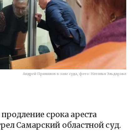
Андрей Прямилов в зале суда, фото: Наталья Эльдарова
продление срока ареста
рел Самарский областной суд.