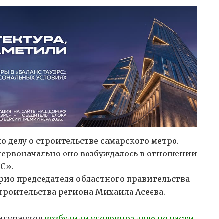
 делу о строительстве самарского метро.
, первоначально оно возбуждалось в отношении
С».
врио председателя областного правительства
троительства региона Михаила Асеева.
фигурантов
возбудили уголовное дело по части