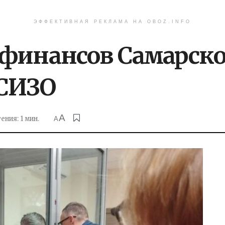
ЭФФЕКТИВНАЯ РЕКЛАМА НА OBOZ.INFO
финансов Самарско
 СИЗО
A
ения: 1 мин.
A