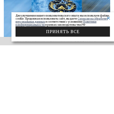
Для улучшения вашего пользовательского опыта мы используем файлы
cookie. Продолжая использовать сайт, вы даете
Согласие на обработку
персональных данных
в соответствии с условиями
Политики
конфиденциальности
в рамках законодательства РФ
ПРИНЯТЬ ВСЕ
ЭФФЕКТИВНАЯ РЕКЛАМА НА OBOZ.INFO
«САМАРСКОЕ ОБОЗРЕНИЕ» И «ДЕЛО»
Ключи от сейфа: самарские короли
госзаказа 2026
ДЕЛО
28.06.2026
БОЛЬШЕ
ЭФФЕКТИВНАЯ РЕКЛАМА НА OBOZ.INFO