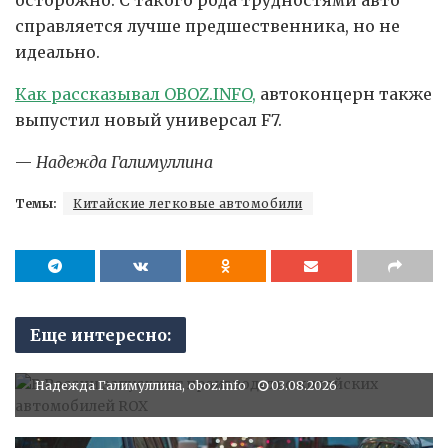
справляется лучше предшественника, но не
идеально.
Как рассказывал OBOZ.INFO,
автоконцерн также
выпустил новый универсал F7.
—
Надежда Галимуллина
Темы:
Китайские легковые автомобили
АВТОМОБИЛИ
Еще интересно:
В России запускают производство
китайских автомобилей ROX
Надежда Галимуллина, oboz.info
03.08.2026