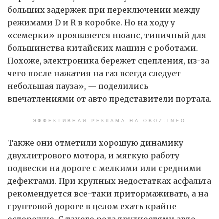
больших задержек при переключении между
режимами D и R в коробке. Но на ходу у
«семерки» проявляется нюанс, типичный для
большинства китайских машин с роботами.
Похоже, электроника бережет сцепления, из-за
чего после нажатия на газ всегда следует
небольшая пауза», — поделились
впечатлениями от авто представители портала.
ЭФФЕКТИВНАЯ РЕКЛАМА НА OBOZ.INFO
Также они отметили хорошую динамику
двухлитрового мотора, и мягкую работу
подвески на дороге с мелкими или средними
дефектами. При крупных недостатках асфальта
рекомендуется все-таки притормаживать, а на
грунтовой дороге в целом ехать крайне
осторожно. С такого рода трудностями авто