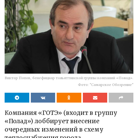
Виктор Попов, бенефициар тольяттинской группы компаний «Полад».
Фото: "Самарское Обозрение"
Компания «ГОТЭ» (входит в группу
«Полад») лоббирует внесение
очередных изменений в схему
теплоснабжения города.