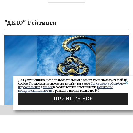
"ДЕЛО": Рейтинги
Для улучшения вашего пользовательского опыта мы используем файлы
cookie. Продолжая использовать сайт, вы даете
Согласие на обработку
персональных данных
в соответствии с условиями
Политики
конфиденциальности
в рамках законодательства РФ
ПРИНЯТЬ ВСЕ
ЭФФЕКТИВНАЯ РЕКЛАМА НА OBOZ.INFO
«САМАРСКОЕ ОБОЗРЕНИЕ» И «ДЕЛО»
Ключи от сейфа: самарские короли
госзаказа 2026