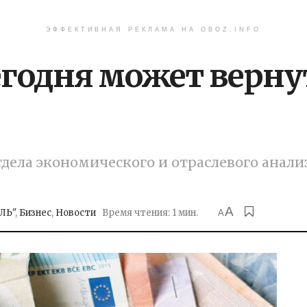
ЭФФЕКТИВНАЯ РЕКЛАМА НА OBOZ.INFO
егодня может верну
тдела экономического и отраслевого анал
A
ЛЬ"
,
Бизнес
,
Новости
Время чтения: 1 мин.
A