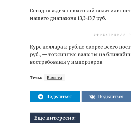
Сегодня ждем невысокой волатильности
нашего диапазона 13,3-13,7 руб.
ЭФФЕКТИВНАЯ Р
Курс доллара к рублю скорее всего пос
руб., — токсичные валюты на ближайши
востребованы у импортеров.
Темы:
Валюта
Поделиться
Поделиться
Еще интересно: