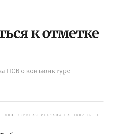
ться к отметке
иза ПСБ о конъюнктуре
ЭФФЕКТИВНАЯ РЕКЛАМА НА OBOZ.INFO