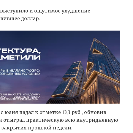
 выступило и ощутимое ухудшение
вившее доллар.
 юаня падал к отметке 13,3 руб., обновив
ии отыграл практическую всю внутридневную
ню закрытия прошлой недели.