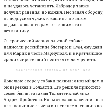
и не удалось установить. Лабрадор также
получил ранения, но выжил. Пес занял оборону,
не подпуская чужих к машине, но затем
«сдался» волонтерам, отвезшим его в
ветклинику.
О героической мариупольской собаке
написали российские блогеры и СМИ, ему дали
имя Марик в честь Мариуполя, и в кратчайшие
сроки осиротевший пес стал героем рунета.
ЭФФЕКТИВНАЯ РЕКЛАМА НА OBOZ.INFO
Довольно скоро у собаки появился новый дом и
он переехал в Тольятти. Его решила приютить
семья бывшего главы Тольяттихимбанка
Андрея Дроботова. Но на этом злоключения пса
не закончились: вчера он перенес операцию по