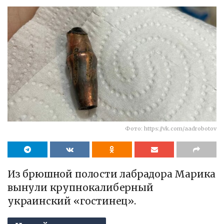
Фото: https://vk.com/aadrobotov
Из брюшной полости лабрадора Марика
вынули крупнокалиберный
украинский «гостинец».