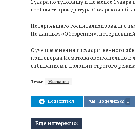
1 удара по туловищу и не менее 1 удара
сообщает прокуратура Самарской обла
Потерпевшего госпитализировали с тяж
По данным «Обозрения», потерпевший 
С учетом мнения государственного обв
приговорил Исматова окончательно к л
отбыванием в колонии строгого режим
Темы:
Мигранты
Поделиться
Поделиться
1
Еще интересно: