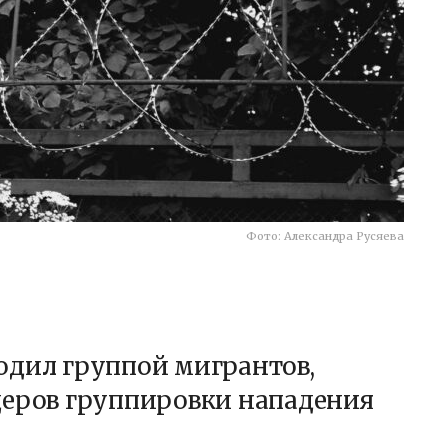
Фото: Александра Русяева
одил группой мигрантов,
деров группировки нападения