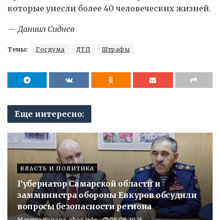
которые унесли более 40 человеческих жизней.
— Даниил Сиднев
Темы:
Госдума
ДТП
Штрафы
Еще интересно:
ВЛАСТЬ И ПОЛИТИКА
Губернатор Самарской области и
замминистра обороны Евкуров обсудили
вопросы безопасности региона
Марина Ярцева, oboz.info
08.08.2026