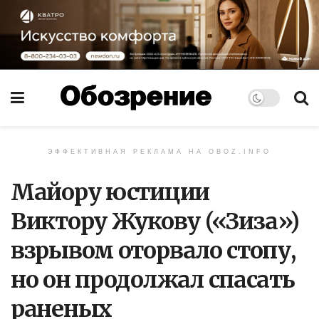
ЭФФЕКТИВНАЯ РЕКЛАМА НА OBOZ.INFO
Майору юстиции
Виктору Жукову («Зиза»)
взрывом оторвало стопу,
но он продолжал спасать
раненых