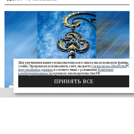
Для улучшения вашего пользовательского опыта мы используем файлы
cookie. Продолжая использовать сайт, вы даете
Согласие на обработку
персональных данных
в соответствии с условиями
Политики
конфиденциальности
в рамках законодательства РФ
ПРИНЯТЬ ВСЕ
«САМАРСКОЕ ОБОЗРЕНИЕ» И «ДЕЛО»
ЭФФЕКТИВНАЯ РЕКЛАМА НА OBOZ.INFO
Ключи от сейфа: самарские короли
госзаказа 2026
ДЕЛО
28.06.2026
БОЛЬШЕ