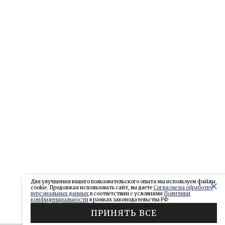
Для улучшения вашего пользовательского опыта мы используем файлы
cookie. Продолжая использовать сайт, вы даете
Согласие на обработку
персональных данных
в соответствии с условиями
Политики
конфиденциальности
в рамках законодательства РФ
ПРИНЯТЬ ВСЕ