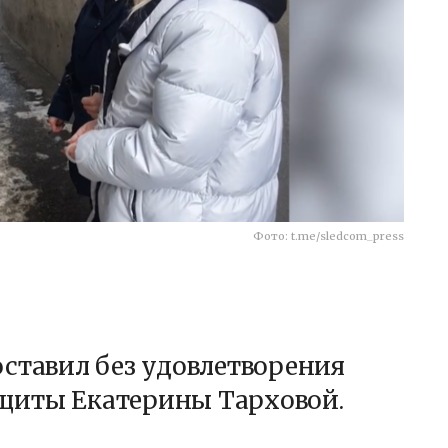
Фото: t.me/sledcom_press
ставил без удовлетворения
щиты Екатерины Тарховой.