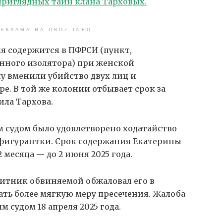
приглядных тайн клана Тарховых.
ЕКЛАМА НА OBOZ.INFO
я содержится в ПФРСИ (пункт,
ного изолятора) при женской
у вменили убийство двух лиц и
е. В той же колонии отбывает срок за
ила Тархова.
м судом было удовлетворено ходатайство
а фигурантки. Срок содержания Екатерины
 месяца — до 2 июня 2025 года.
щитник обвиняемой обжаловал его в
ть более мягкую меру пресечения. Жалоба
 судом 18 апреля 2025 года.