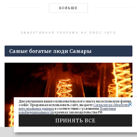
БОЛЬШЕ
ЭФФЕКТИВНАЯ РЕКЛАМА НА OBOZ.INFO
Самые богатые люди Самары
Для улучшения вашего пользовательского опыта мы используем файлы
cookie. Продолжая использовать сайт, вы даете
Согласие на обработку
персональных данных
в соответствии с условиями
Политики
конфиденциальности
в рамках законодательства РФ
ПРИНЯТЬ ВСЕ
ЭФФЕКТИВНАЯ РЕКЛАМА НА OBOZ.INFO