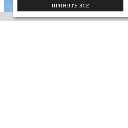
ПРИНЯТЬ ВСЕ
ЭФФЕКТИВНАЯ РЕКЛАМА НА OBOZ.INFO
«САМАРСКОЕ ОБОЗРЕНИЕ» И «ДЕЛО»
Ключи от сейфа: самарские короли
госзаказа 2026
ДЕЛО
28.06.2026
БОЛЬШЕ
ЭФФЕКТИВНАЯ РЕКЛАМА НА OBOZ.INFO