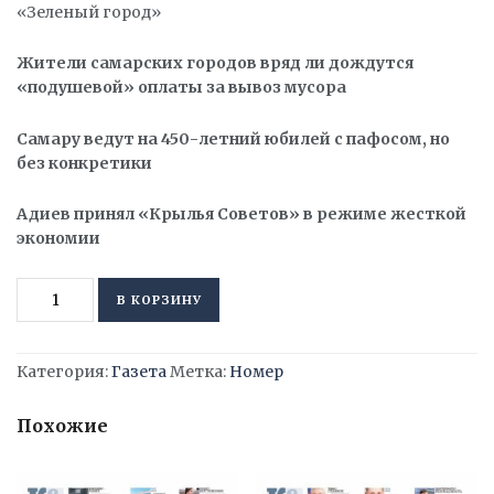
«Зеленый город»
Жители самарских городов вряд ли дождутся
«подушевой» оплаты за вывоз мусора
Самару ведут на 450-летний юбилей с пафосом, но
без конкретики
Адиев принял «Крылья Советов» в режиме жесткой
экономии
Количество
Alternative:
В КОРЗИНУ
товара
«Самарское
Обозрение»,
Категория:
Газета
Метка:
Номер
9
июня
Похожие
2025