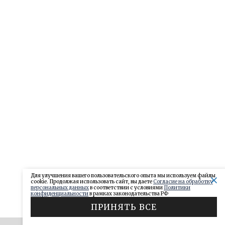
Для улучшения вашего пользовательского опыта мы используем файлы
cookie. Продолжая использовать сайт, вы даете
Согласие на обработку
персональных данных
в соответствии с условиями
Политики
конфиденциальности
в рамках законодательства РФ
ПРИНЯТЬ ВСЕ