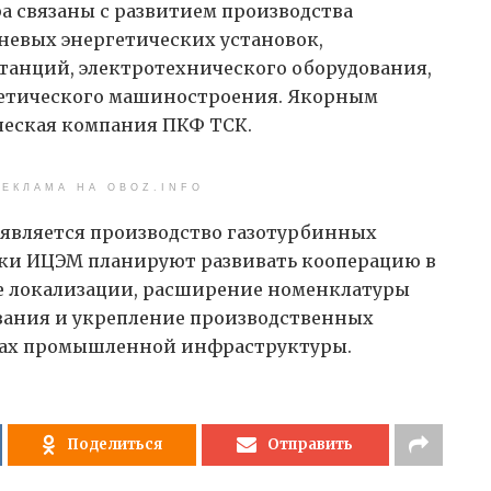
а связаны с развитием производства
невых энергетических установок,
анций, электротехнического оборудования,
ргетического машиностроения. Якорным
ческая компания ПКФ ТСК.
ЕКЛАМА НА OBOZ.INFO
 является производство газотурбинных
ики ИЦЭМ планируют развивать кооперацию в
е локализации, расширение номенклатуры
вания и укрепление производственных
тах промышленной инфраструктуры.
Поделиться
Отправить