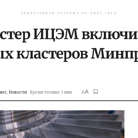
ЭФФЕКТИВНАЯ РЕКЛАМА НА OBOZ.INFO
стер ИЦЭМ включил
 кластеров Минп
A
нес
,
Новости
Время чтения: 1 мин.
A