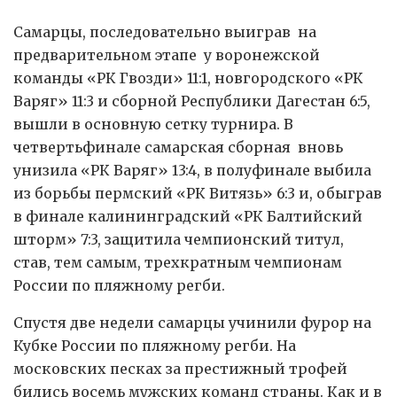
Самарцы, последовательно выиграв на
предварительном этапе у воронежской
команды «РК Гвозди» 11:1, новгородского «РК
Варяг» 11:3 и сборной Республики Дагестан 6:5,
вышли в основную сетку турнира. В
четвертьфинале самарская сборная вновь
унизила «РК Варяг» 13:4, в полуфинале выбила
из борьбы пермский «РК Витязь» 6:3 и, обыграв
в финале калининградский «РК Балтийский
шторм» 7:3, защитила чемпионский титул,
став, тем самым, трехкратным чемпионам
России по пляжному регби.
Спустя две недели самарцы учинили фурор на
Кубке России по пляжному регби. На
московских песках за престижный трофей
бились восемь мужских команд страны. Как и в