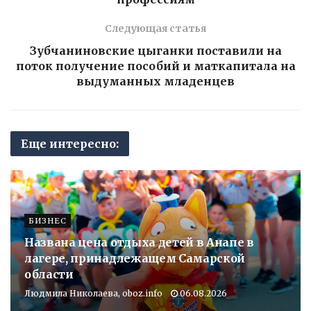
Следующая статья
Зубчаниновские цыганки поставили на
поток получение пособий и маткапитала на
выдуманных младенцев
Еще интересно:
БИЗНЕС
Названа цена отдыха детей в Анапе в
лагере, принадлежащем Самарской
области
Людмила Николаева, oboz.info
06.08.2026