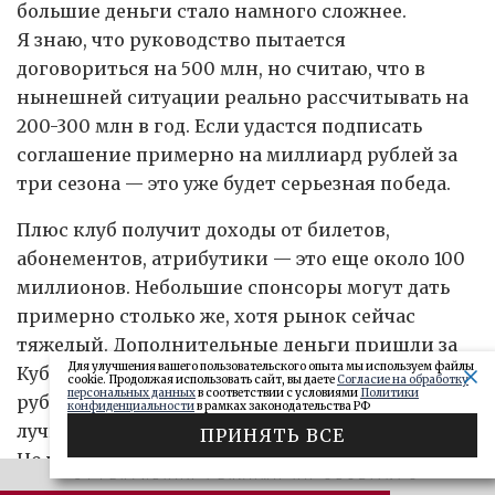
большие деньги стало намного сложнее.
Я знаю, что руководство пытается
договориться на 500 млн, но считаю, что в
нынешней ситуации реально рассчитывать на
200-300 млн в год. Если удастся подписать
соглашение примерно на миллиард рублей за
три сезона — это уже будет серьезная победа.
Плюс клуб получит доходы от билетов,
абонементов, атрибутики — это еще около 100
миллионов. Небольшие спонсоры могут дать
примерно столько же, хотя рынок сейчас
тяжелый. Дополнительные деньги пришли за
Для улучшения вашего пользовательского опыта мы используем файлы
Кубок России — порядка 60-80 миллионов
cookie. Продолжая использовать сайт, вы даете
Согласие на обработку
персональных данных
в соответствии с условиями
Политики
рублей. В итоге собственные доходы клуба в
конфиденциальности
в рамках законодательства РФ
лучшем случае составят 1-1,3 миллиарда рублей.
ПРИНЯТЬ ВСЕ
Но чтобы спокойно решать задачу сохранения
ЭФФЕКТИВНАЯ РЕКЛАМА НА OBOZ.INFO
места в РПЛ, бюджет должен быть минимум 2,2-