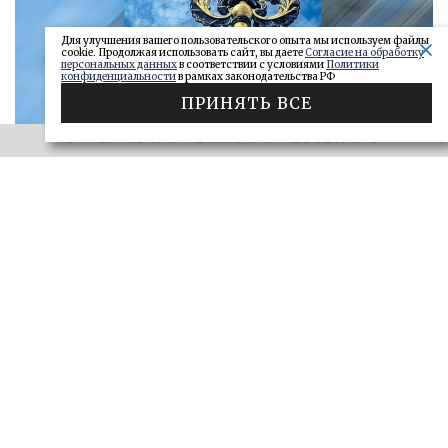
Для улучшения вашего пользовательского опыта мы используем файлы
cookie. Продолжая использовать сайт, вы даете
Согласие на обработку
персональных данных
в соответствии с условиями
Политики
конфиденциальности
в рамках законодательства РФ
ПРИНЯТЬ ВСЕ
ЭФФЕКТИВНАЯ РЕКЛАМА НА OBOZ.INFO
«САМАРСКОЕ ОБОЗРЕНИЕ» И «ДЕЛО»
Ключи от сейфа: самарские короли
госзаказа 2026
ДЕЛО
28.06.2026
БОЛЬШЕ
ЭФФЕКТИВНАЯ РЕКЛАМА НА OBOZ.INFO