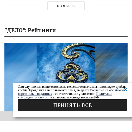
БОЛЬШЕ
"ДЕЛО": Рейтинги
Для улучшения вашего пользовательского опыта мы используем файлы
cookie. Продолжая использовать сайт, вы даете
Согласие на обработку
персональных данных
в соответствии с условиями
Политики
конфиденциальности
в рамках законодательства РФ
ПРИНЯТЬ ВСЕ
ЭФФЕКТИВНАЯ РЕКЛАМА НА OBOZ.INFO
«САМАРСКОЕ ОБОЗРЕНИЕ» И «ДЕЛО»
Ключи от сейфа: самарские короли