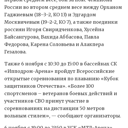
России во втором среднем весе между Орханом
Гаджиевым (18–3–2, КО 13) и Эдгардом
Москвичевым (19–2–2, КО 7), а также поединки
россиян Игоря Свиридченкова, Хусейна
Байсангурова, Вахида Аббасова, Павла
Федорова, Карена Соловьева и Алакпера
Гезалова.
Также 6 ноября с 10:30 до 15:00 в бассейнах СК
«Ипподром-Арена» пройдут Всероссийские
открытые соревнования по плаванию «Кубок
защитников Отечества». «Более 100
спортсменов – ветеранов боевых действий и
участников СВО примут участие в
соревнованиях на дистанции 50 метров
вольным стилем», — сообщают организаторы.
6 ноября с 19:00 до 23:50 в УСК «МТЛ-Арена»