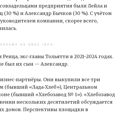
а совладельцами предприятия были Лейла и
 (30 %) и Александр Бычков (30 %). С учётом
руководителем компании, скорее всего,
илась.
ЕКЛАМА НА OBOZ.INFO
Ренца, экс‑главы Тольятти в 2021–2024 годах.
же был их сын — Александр.
бизнес‑партнёры. Они выкупили все три
ком (бывший «Лада‑Хлеб»), Центральном
оне (бывший «Хлебозавод № 1»). «Хлебозавод
тяжении нескольких десятилетий обсуждается
х домов. Перспективы площадки в
.