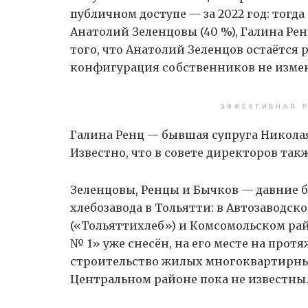
публичном доступе — за 2022 год: тогд
Анатолий Зеленцовы (40 %), Галина Ренц
того, что Анатолий Зеленцов остаётся 
конфигурация собственников не измен
ЭФФЕКТИВНАЯ Р
Галина Ренц — бывшая супруга Николая 
Известно, что в совете директоров так
Зеленцовы, Ренцы и Бычков — давние 
хлебозавода в Тольятти: в Автозаводс
(«Тольяттихлеб») и Комсомольском рай
№ 1» уже снесён, на его месте на про
строительство жилых многоквартирны
Центральном районе пока не известны