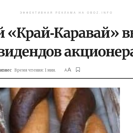
ЭФФЕКТИВНАЯ РЕКЛАМА НА OBOZ.INFO
 «Край‑Каравай» в
видендов акционер
A
изнес
Время чтения: 1 мин.
A