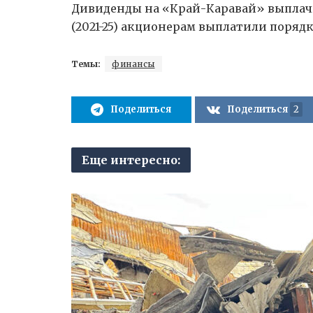
Дивиденды на «Край-Каравай» выплачи
(2021-25) акционерам выплатили порядк
Темы:
финансы
Поделиться
Поделиться
2
Еще интересно: