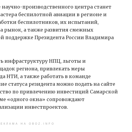
е научно-производственного центра станет
астера беспилотной авиации в регионе и
аботки беспилотников, их испытаний,
а рынок, а также развития смежных
мой поддержке Президента России Владимира
ть инфраструктуру НПЦ, льготы и
адок региона, привлекать меры
а НТИ, а также работать в команде
е статуса резидента можно подать на сайте
тство по привлечению инвестиций Самарской
име «одного окна» сопровождают
еализации инвестпроектов.
ЕКЛАМА НА OBOZ.INFO