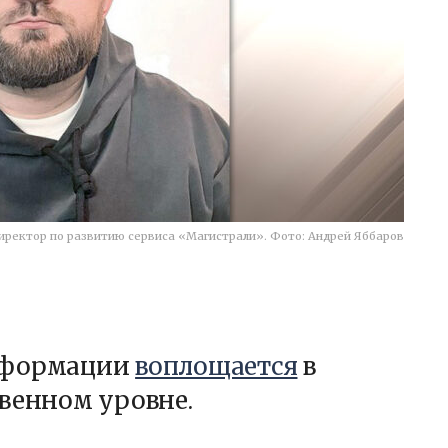
иректор по развитию сервиса «Магистрали». Фото: Андрей Яббаров
сформации
воплощается
в
венном уровне.