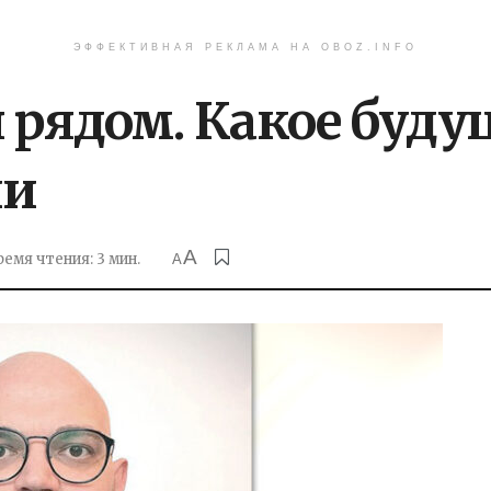
ЭФФЕКТИВНАЯ РЕКЛАМА НА OBOZ.INFO
рядом. Какое буду
ии
A
ремя чтения: 3 мин.
A